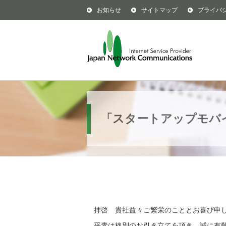
お知らせ
サイトマップ
プライバ
「スタートアップモバ
拝啓 貴社益々ご繁栄のこととお喜び申
平素は格別のお引き立てを頂き、誠に有