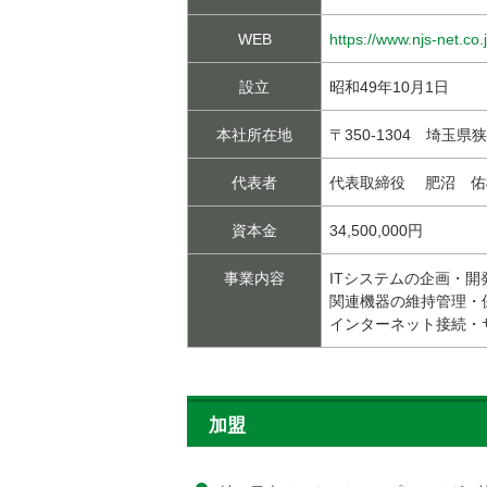
WEB
https://www.njs-net.co.j
設立
昭和49年10月1日
本社所在地
〒350-1304 埼玉県狭
代表者
代表取締役 肥沼 佑
資本金
34,500,000円
事業内容
ITシステムの企画・
関連機器の維持管理・保
インターネット接続・
加盟